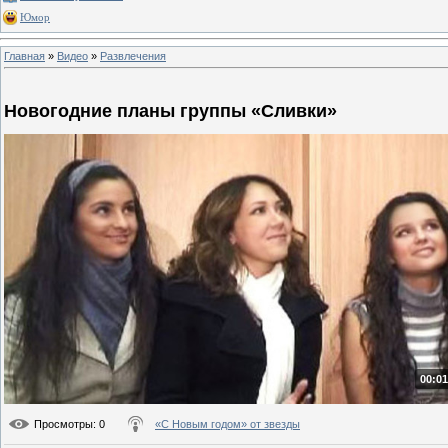
Юмор
Главная
»
Видео
»
Развлечения
Новогодние планы группы «Сливки»
00:01
Просмотры
: 0
«С Новым годом» от звезды