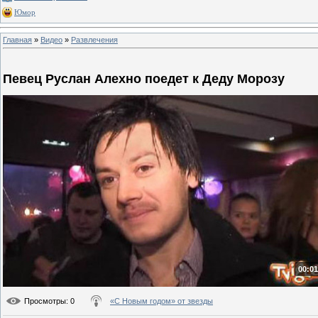
Юмор
Главная
»
Видео
»
Развлечения
Певец Руслан Алехно поедет к Деду Морозу
00:01
Просмотры
: 0
«С Новым годом» от звезды