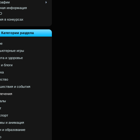
рафии
ная информация
О
ия в конкурсах
Категории раздела
ое
ьютерные игры
ота и здоровье
 и блоги
ка
ство
шествия и события
лечения
алы
т
спорт
мы и анимация
и и образование
р