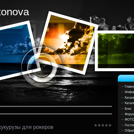
tonova
Главн
Инфор
Катал
Катал
Блог
Фору
ФОТ
Госте
кукурузы для рокеров
Обрат