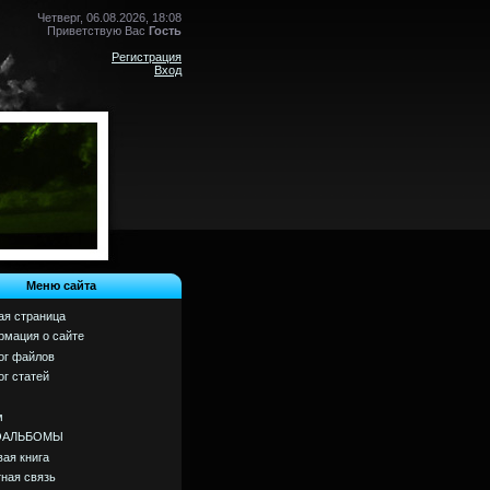
Четверг, 06.08.2026, 18:08
Приветствую Вас
Гость
Регистрация
Вход
Меню сайта
ая страница
мация о сайте
ог файлов
ог статей
м
ОАЛЬБОМЫ
вая книга
ная связь