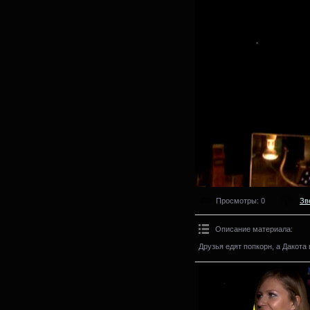
Просмотры
: 0
Зв
Описание материала
:
Друзья едят попкорн, а Дакота