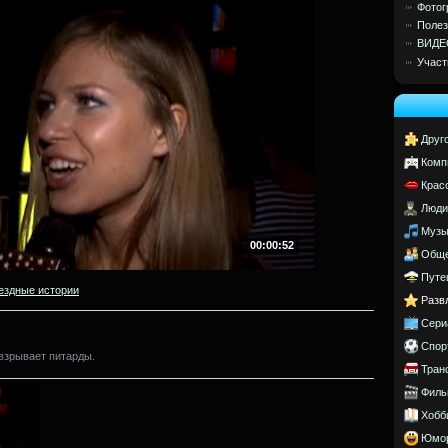
Фотог
Полез
ВИДЕ
Участ
Друг
Комп
Крас
Люди
Музы
00:00:52
Обще
Путе
ездные истории
Разв
Сери
Спор
 взрывает питарды.
Тран
Филь
Хобб
Юмо