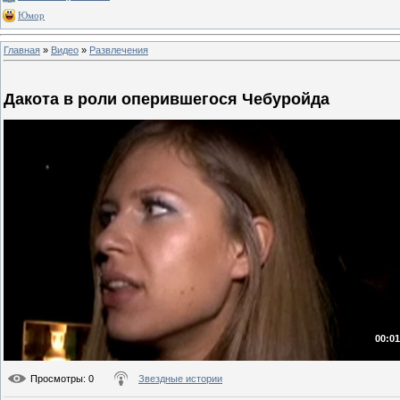
Юмор
Главная
»
Видео
»
Развлечения
Дакота в роли оперившегося Чебуройда
00:01
Просмотры
: 0
Звездные истории