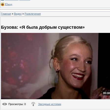
Юмор
Главная
»
Видео
»
Развлечения
Бузова: «Я была добрым существом»
00:00
Просмотры
: 0
Звездные истории