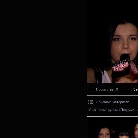
Просмотры
: 0
Зв
Описание материала
:
Участницы группы «Подиум» на