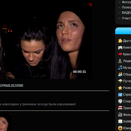
Фотог
Полез
ВИДЕ
Участ
Друг
Комп
Крас
Люди
Музы
00:00:31
Обще
Путе
ездные истории
Разв
Сери
Спор
 новогодних утренниках всегда были королевами!
Тран
Филь
Хобб
Юмо