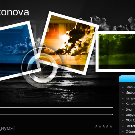
tonova
Главн
Инфор
Катал
Катал
Блог
Фору
ФОТ
Госте
диум»!
Обрат