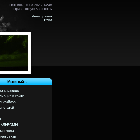
Пятница, 07.08.2026, 14:48
Приветствую Вас
Гость
Регистрация
Вход
Меню сайта
ая страница
мация о сайте
ог файлов
ог статей
м
ОАЛЬБОМЫ
вая книга
ная связь