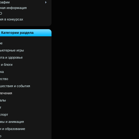
рафии
ная информация
О
ия в конкурсах
Категории раздела
ое
ьютерные игры
ота и здоровье
 и блоги
ка
ство
шествия и события
лечения
алы
т
спорт
мы и анимация
и и образование
р