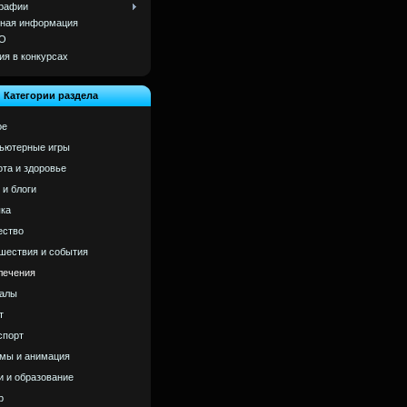
рафии
ная информация
О
ия в конкурсах
Категории раздела
ое
ьютерные игры
ота и здоровье
 и блоги
ка
ство
шествия и события
лечения
алы
т
спорт
мы и анимация
и и образование
р