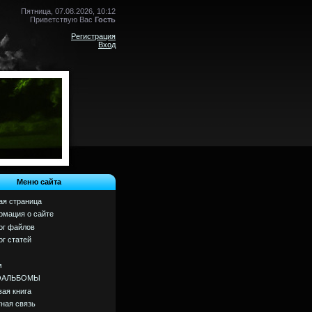
Пятница, 07.08.2026, 10:12
Приветствую Вас
Гость
Регистрация
Вход
Меню сайта
ая страница
мация о сайте
ог файлов
ог статей
м
ОАЛЬБОМЫ
вая книга
ная связь