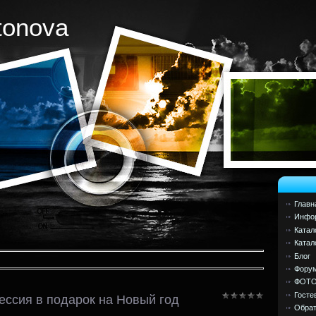
tonova
Главн
Инфор
Катал
Катал
Блог
Фору
ФОТ
Госте
ессия в подарок на Новый год
Обрат