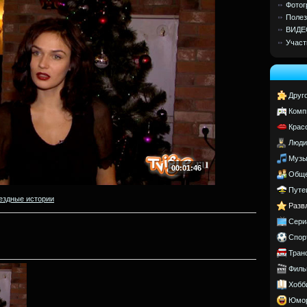
Фотог
Полез
ВИДЕ
Участ
Друг
Комп
Крас
Люди
Музы
00:01:46
Обще
Путе
ездные истории
Разв
Сери
Спор
Тран
Филь
Хобб
Юмо