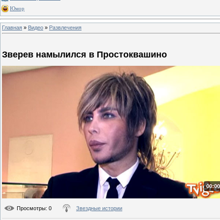
Юмор
Главная
»
Видео
»
Развлечения
Зверев намылился в Простоквашино
00:00
Просмотры
: 0
Звездные истории