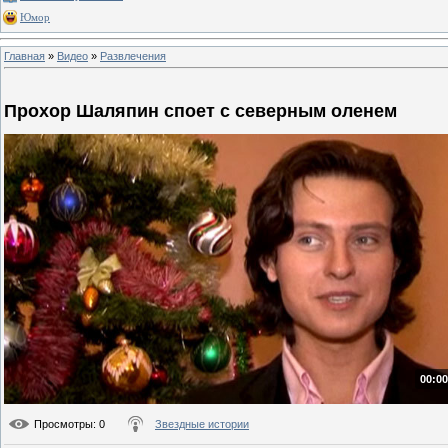
Юмор
Главная
»
Видео
»
Развлечения
Прохор Шаляпин споет с северным оленем
00:00
Просмотры
: 0
Звездные истории