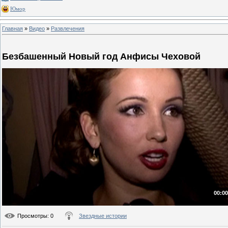
Юмор
Главная
»
Видео
»
Развлечения
Безбашенный Новый год Анфисы Чеховой
00:00
Просмотры
: 0
Звездные истории