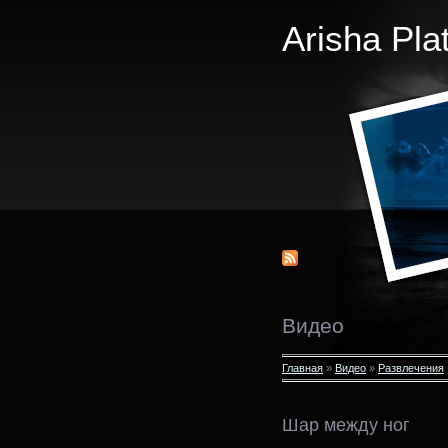
Arisha Pla
Видео
Главная
»
Видео
»
Развлечения
Шар между ног