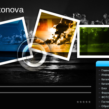
tonova
Главн
Инфор
Катал
Катал
Блог
Фору
ФОТ
Госте
Обрат