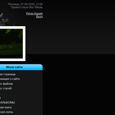
Пятница, 07.08.2026, 11:06
Приветствую Вас
Гость
Регистрация
Вход
Меню сайта
ая страница
мация о сайте
ог файлов
ог статей
м
ОАЛЬБОМЫ
вая книга
ная связь