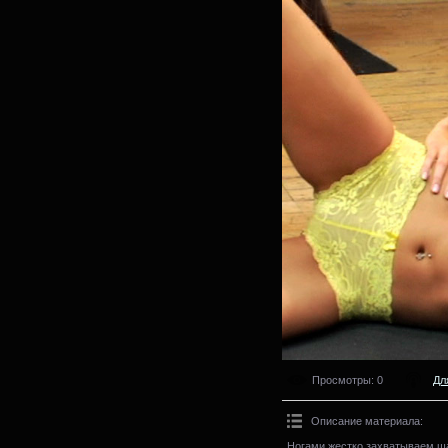
Просмотры
: 0
Дл
Описание материала
:
Ногами жестко захватываем ш