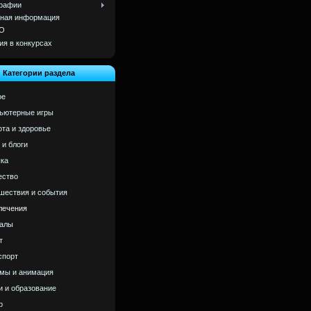
рафии
ная информация
О
ия в конкурсах
Категории раздела
ое
ьютерные игры
ота и здоровье
 и блоги
ка
ство
шествия и события
лечения
алы
т
спорт
мы и анимация
и и образование
р