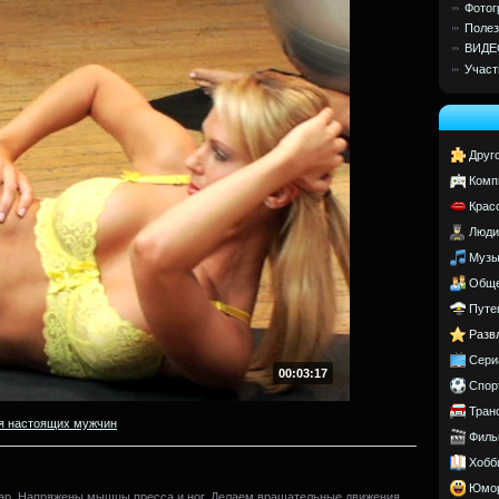
Фотог
Полез
ВИДЕ
Участ
Друг
Комп
Крас
Люди
Музы
Обще
Путе
Разв
Сери
00:03:17
Спор
Тран
я настоящих мужчин
Филь
Хобб
Юмо
ар. Напряжены мышцы пресса и ног. Делаем вращательные движения