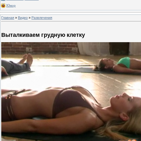
Юмор
Главная
»
Видео
»
Развлечения
Выталкиваем грудную клетку