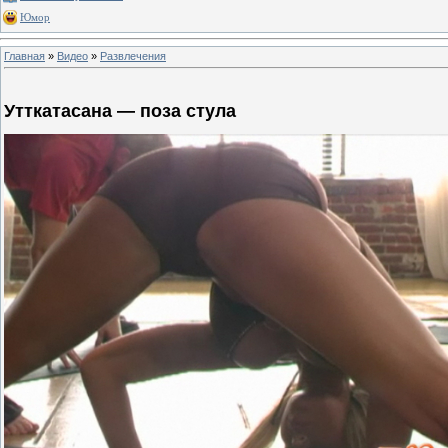
Юмор
Главная
»
Видео
»
Развлечения
Утткатасана — поза стула