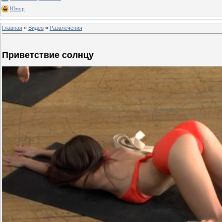
Юмор
Главная
»
Видео
»
Развлечения
Приветствие солнцу