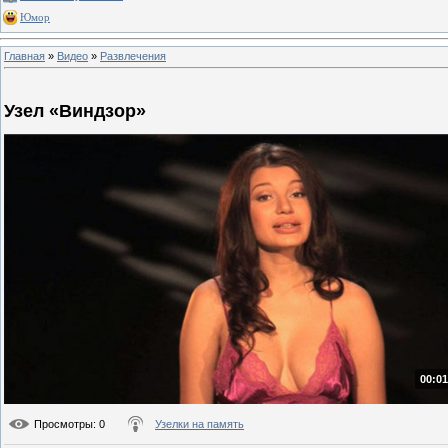
Юмор
Главная
»
Видео
»
Развлечения
Узел «Виндзор»
00:01
Просмотры
: 0
Узелки на память