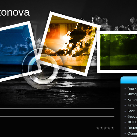
tonova
Главн
Инфор
Катал
Катал
Блог
Фору
ФОТ
Госте
Обрат