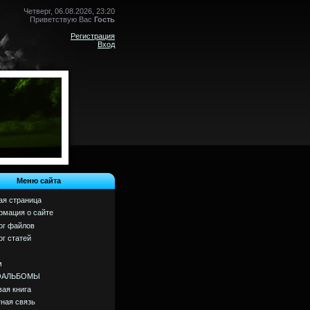
Четверг, 06.08.2026, 23:20
Приветствую Вас
Гость
Регистрация
Вход
Меню сайта
ая страница
мация о сайте
ог файлов
ог статей
м
ОАЛЬБОМЫ
вая книга
ная связь