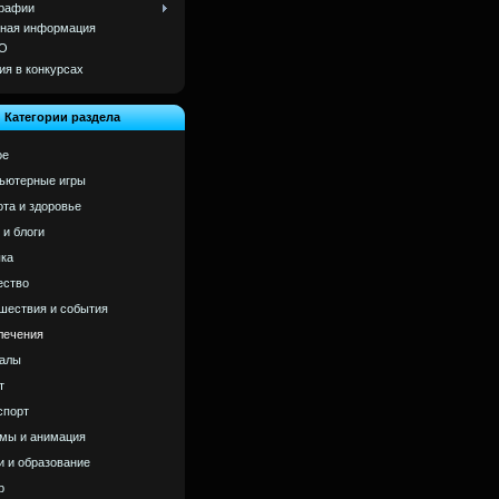
рафии
ная информация
О
ия в конкурсах
Категории раздела
ое
ьютерные игры
ота и здоровье
 и блоги
ка
ство
шествия и события
лечения
алы
т
спорт
мы и анимация
и и образование
р