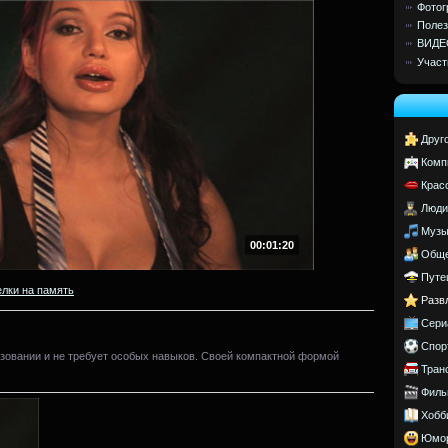
Фотог
Полез
ВИДЕ
Участ
Друг
Комп
Крас
Люди
Музы
00:01:20
Обще
Путе
елки на память
Разв
Сери
Спор
ьзовании и не требует особых навыков. Своей компактной формой
Тран
.
Филь
Хобб
Юмо