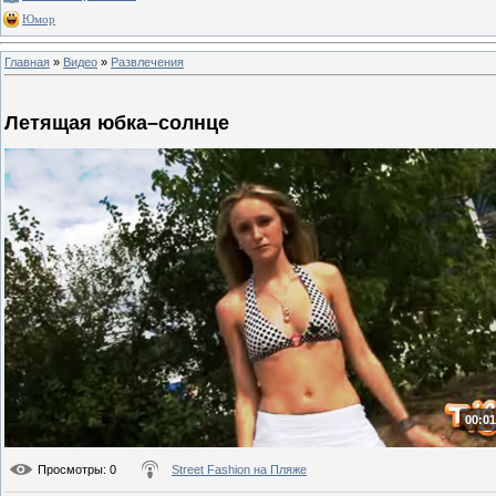
Юмор
Главная
»
Видео
»
Развлечения
Летящая юбка–солнце
00:01
Просмотры
: 0
Street Fashion на Пляже