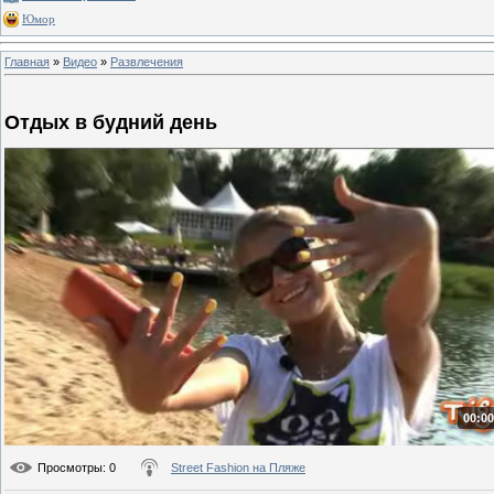
Юмор
Главная
»
Видео
»
Развлечения
Отдых в будний день
00:00
Просмотры
: 0
Street Fashion на Пляже