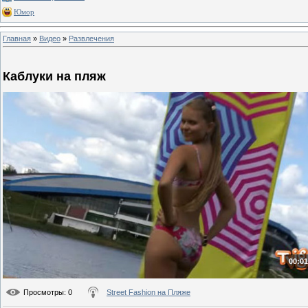
Юмор
Главная
»
Видео
»
Развлечения
Каблуки на пляж
00:01
Просмотры
: 0
Street Fashion на Пляже