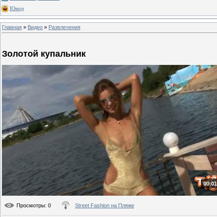
Юмор
Главная
»
Видео
»
Развлечения
Золотой купальник
00:01
Просмотры
: 0
Street Fashion на Пляже