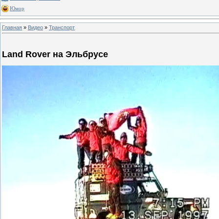
Юмор
Главная
»
Видео
»
Транспорт
Land Rover на Эльбрусе