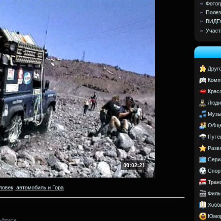
Фотог
Полез
ВИДЕ
Участ
Друг
Комп
Крас
Люди
Музы
Обще
Путе
Разв
Сери
00:02:21
Спор
Тран
ловек, автомобиль и Гора
Филь
Хобб
Юмо
ьбрус».