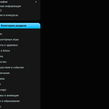
рафии
ная информация
О
ия в конкурсах
Категории раздела
ое
ьютерные игры
ота и здоровье
 и блоги
ка
ство
шествия и события
лечения
алы
т
спорт
мы и анимация
и и образование
р