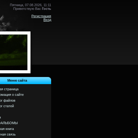
Пятница, 07.08.2026, 11:11
Приветствую Вас
Гость
Регистрация
Вход
Меню сайта
ая страница
мация о сайте
ог файлов
ог статей
м
ОАЛЬБОМЫ
вая книга
ная связь