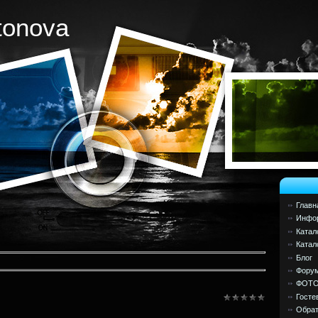
tonova
Главн
Инфор
Катал
Катал
Блог
Фору
ФОТ
Госте
Обрат