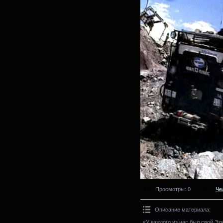
Просмотры
: 0
Че
Описание материала
:
«У каждого из нас был свой Эл