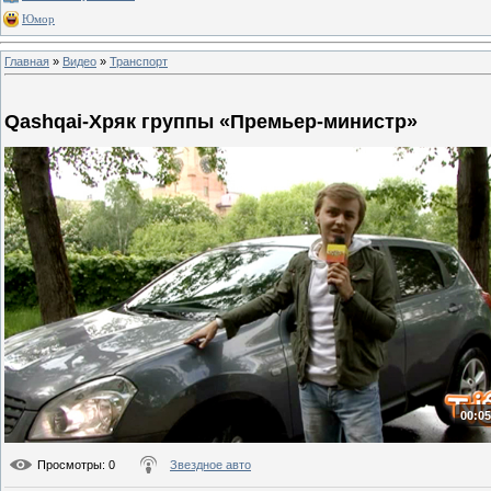
Юмор
Главная
»
Видео
»
Транспорт
Qashqai-Хряк группы «Премьер-министр»
00:05
Просмотры
: 0
Звездное авто