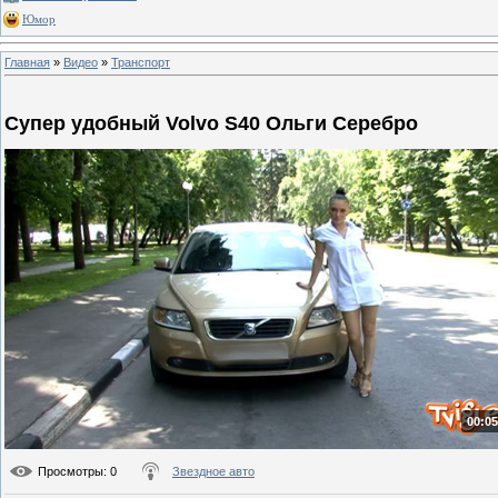
Юмор
Главная
»
Видео
»
Транспорт
Супер удобный Volvo S40 Ольги Серебро
00:05
Просмотры
: 0
Звездное авто