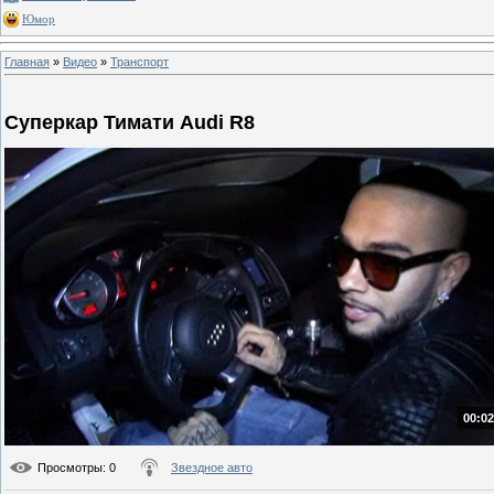
Юмор
Главная
»
Видео
»
Транспорт
Суперкар Тимати Audi R8
00:02
Просмотры
: 0
Звездное авто