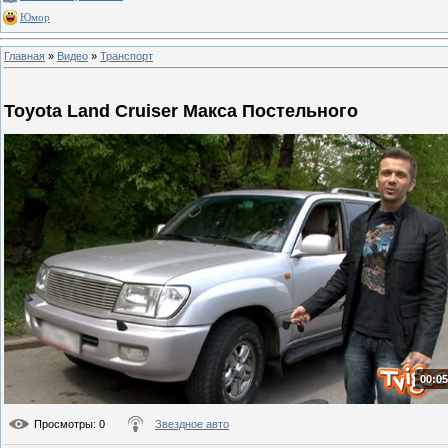
Юмор
Главная
»
Видео
»
Транспорт
Toyota Land Cruiser Макса Постельного
00:05
Просмотры
: 0
Звездное авто