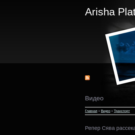
Arisha Pla
Видео
Главная
»
Видео
»
Транспорт
Репер Сява рассек