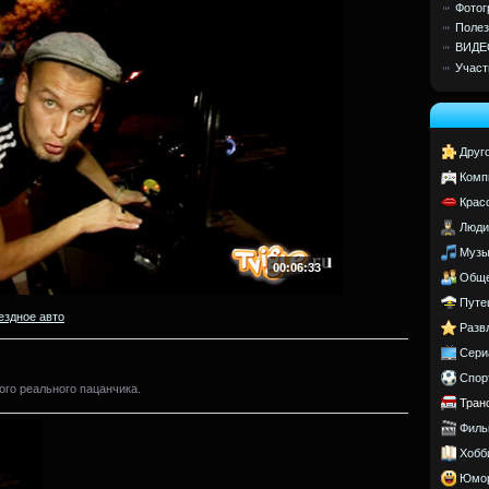
Фотог
Полез
ВИДЕ
Участ
Друг
Комп
Крас
Люди
Музы
00:06:33
Обще
Путе
ездное авто
Разв
Сери
Спор
ого реального пацанчика.
Тран
Филь
Хобб
Юмо