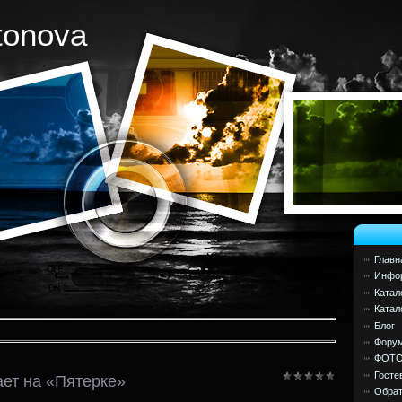
tonova
Главн
Инфор
Катал
Катал
Блог
Фору
ФОТ
Госте
ает на «Пятерке»
Обрат