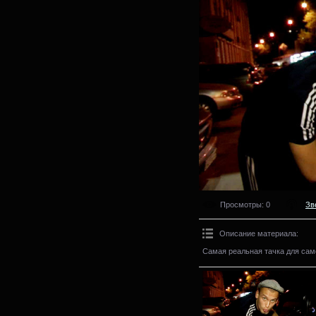
Просмотры
: 0
Зв
Описание материала
:
Самая реальная тачка для сам