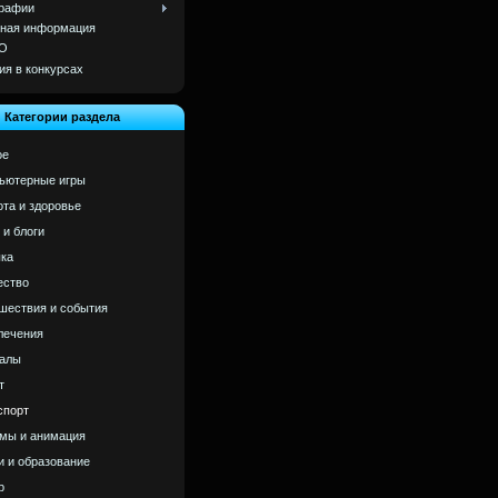
рафии
ная информация
О
ия в конкурсах
Категории раздела
ое
ьютерные игры
ота и здоровье
 и блоги
ка
ство
шествия и события
лечения
алы
т
спорт
мы и анимация
и и образование
р