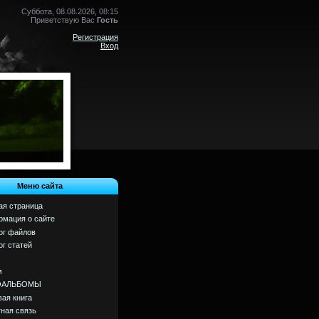
Суббота, 08.08.2026, 08:15
Приветствую Вас
Гость
Регистрация
Вход
Меню сайта
ая страница
мация о сайте
ог файлов
ог статей
м
ОАЛЬБОМЫ
вая книга
ная связь