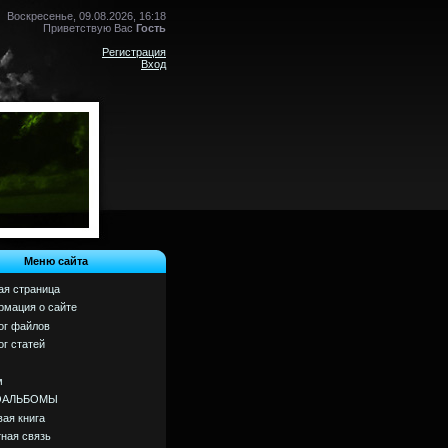
Воскресенье, 09.08.2026, 16:18
Приветствую Вас
Гость
Регистрация
Вход
Меню сайта
ая страница
мация о сайте
ог файлов
ог статей
м
ОАЛЬБОМЫ
вая книга
ная связь