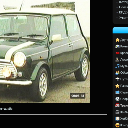
Фотог
Полез
ВИДЕ
Участ
Друг
Комп
Крас
Люди
Музы
Обще
Путе
Разв
Сери
00:03:48
Спор
Тран
ст–драйв
Филь
Хобб
Юмо