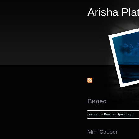
Arisha Pla
Видео
Главная
»
Видео
»
Транспорт
Mini Cooper