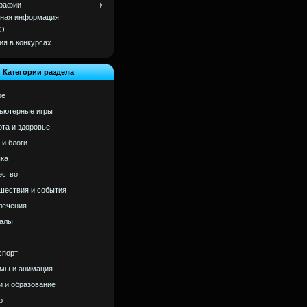
рафии
ная информация
О
ия в конкурсах
Категории раздела
ое
ьютерные игры
ота и здоровье
 и блоги
ка
ство
шествия и события
лечения
алы
т
спорт
мы и анимация
и и образование
р