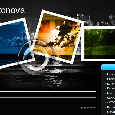
tonova
Главн
Инфор
Катал
Катал
Блог
Фору
ФОТ
Госте
Обрат