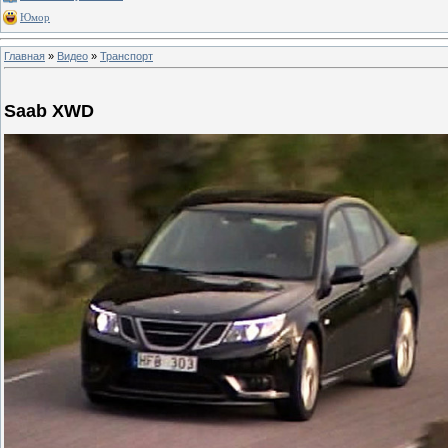
Юмор
Главная
»
Видео
»
Транспорт
Saab XWD