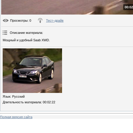
00:02
Просмотры
: 0
Тест–драйв
Описание материала
:
Мощный и удобный Saab XWD.
Язык
: Русский
Длительность материала
: 00:02:22
Полная версия сайта