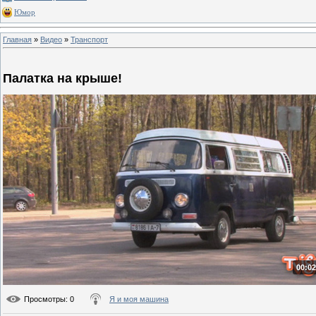
Юмор
Главная
»
Видео
»
Транспорт
Палатка на крыше!
00:02
Просмотры
: 0
Я и моя машина