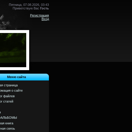
Пятница, 07.08.2026, 03:43
Приветствую Вас
Гость
Регистрация
Вход
Меню сайта
ая страница
мация о сайте
ог файлов
ог статей
м
ОАЛЬБОМЫ
вая книга
ная связь