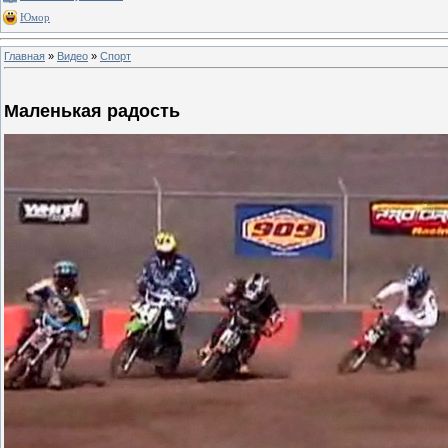
Юмор
Главная
»
Видео
»
Спорт
Маленькая радость