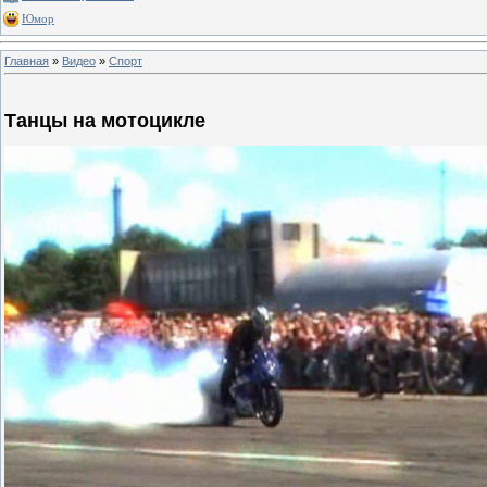
Юмор
Главная
»
Видео
»
Спорт
Танцы на мотоцикле