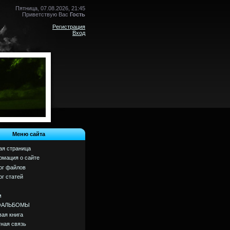
Пятница, 07.08.2026, 21:45
Приветствую Вас
Гость
Регистрация
Вход
Меню сайта
ая страница
мация о сайте
ог файлов
ог статей
м
ОАЛЬБОМЫ
вая книга
ная связь