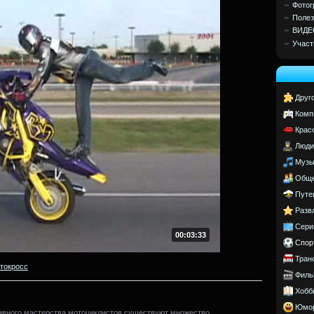
Фотог
Полез
ВИДЕ
Участ
Друг
Комп
Крас
Люди
Музы
Обще
Путе
Разв
Сери
00:03:33
Спор
Тран
токросс
Филь
Хобб
Юмо
ивного мастерства мотоциклистов существуют множество