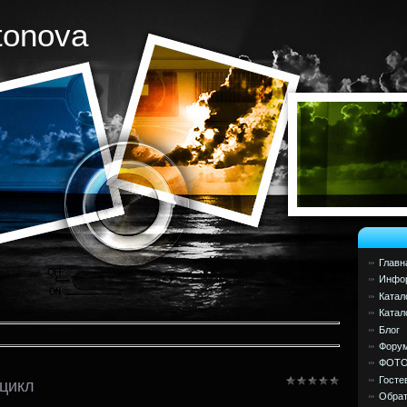
tonova
Главн
Инфор
Катал
Катал
Блог
Фору
ФОТ
Госте
цикл
Обрат