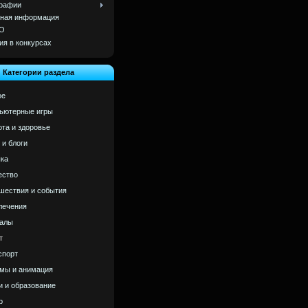
рафии
ная информация
О
ия в конкурсах
Категории раздела
ое
ьютерные игры
ота и здоровье
 и блоги
ка
ство
шествия и события
лечения
алы
т
спорт
мы и анимация
и и образование
р