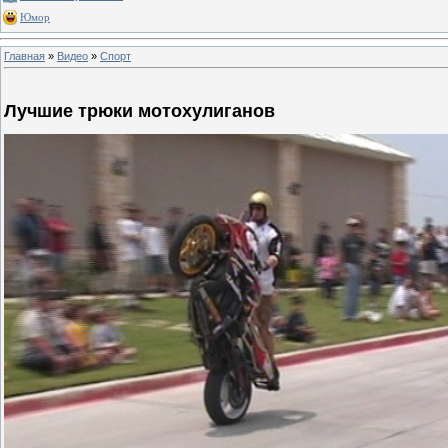
Юмор
Главная
»
Видео
»
Спорт
Лучшие трюки мотохулиганов