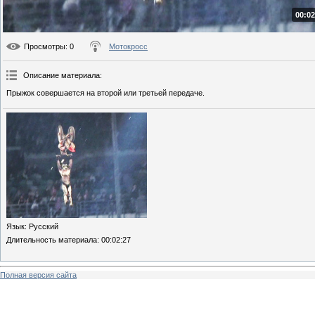
00:02
Просмотры
: 0
Мотокросс
Описание материала
:
Прыжок совершается на второй или третьей передаче.
Язык
: Русский
Длительность материала
: 00:02:27
Полная версия сайта