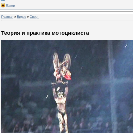
Юмор
Главная
»
Видео
»
Спорт
Теория и практика мотоциклиста