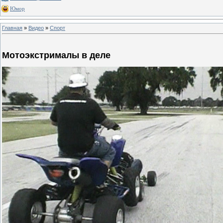
Юмор
Главная
»
Видео
»
Спорт
Мотоэкстрималы в деле