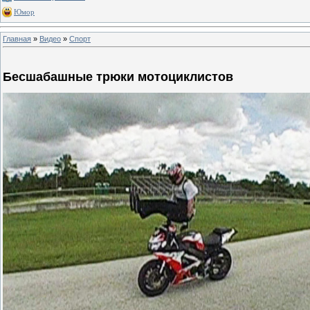
Юмор
Главная
»
Видео
»
Спорт
Бесшабашные трюки мотоциклистов