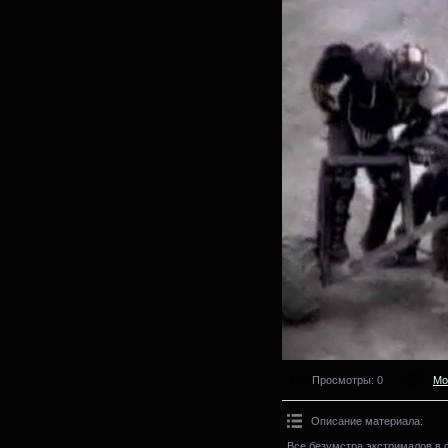
Просмотры
: 0
Мо
Описание материала
:
Все безумстра экстрималов в 