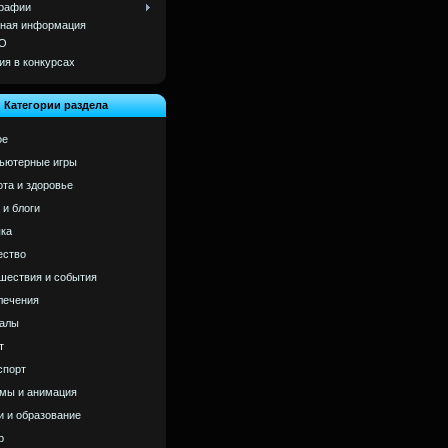
рафии
ная информация
О
ия в конкурсах
Категории раздела
ое
ьютерные игры
ота и здоровье
 и блоги
ка
ство
шествия и события
лечения
алы
т
спорт
мы и анимация
и и образование
р