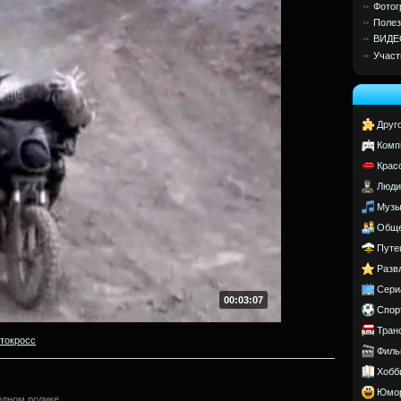
Фотог
Полез
ВИДЕ
Участ
Друг
Комп
Крас
Люди
Музы
Обще
Путе
Разв
Сери
00:03:07
Спор
Тран
токросс
Филь
Хобб
Юмо
одном ролике.