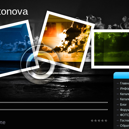
tonova
Главн
Инфор
Катал
Катал
Блог
Фору
ФОТ
Госте
кле
Обрат