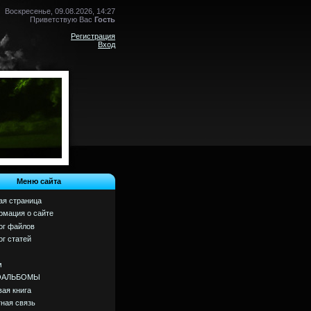
Воскресенье, 09.08.2026, 14:27
Приветствую Вас
Гость
Регистрация
Вход
Меню сайта
ая страница
мация о сайте
ог файлов
ог статей
м
ОАЛЬБОМЫ
вая книга
ная связь