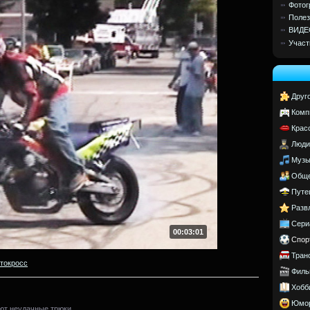
Фотог
Полез
ВИДЕ
Участ
Друг
Комп
Крас
Люди
Музы
Обще
Путе
Разв
Сери
00:03:01
Спор
Тран
токросс
Филь
Хобб
Юмо
ют неудачные трюки.