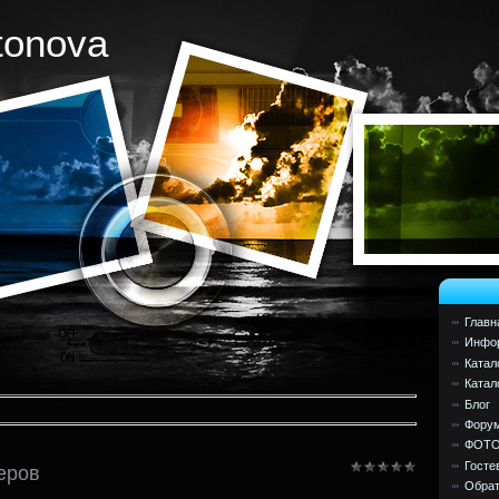
tonova
Главн
Инфор
Катал
Катал
Блог
Фору
ФОТ
Госте
еров
Обрат