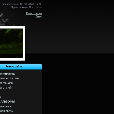
Воскресенье, 09.08.2026, 12:39
Приветствую Вас
Гость
Регистрация
Вход
Меню сайта
ая страница
мация о сайте
ог файлов
ог статей
м
ОАЛЬБОМЫ
вая книга
ная связь