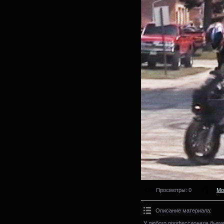
Просмотры
: 0
Мо
Описание материала
:
У любого профессионала быва