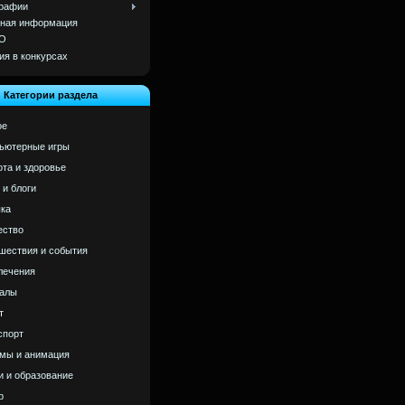
рафии
ная информация
О
ия в конкурсах
Категории раздела
ое
ьютерные игры
ота и здоровье
 и блоги
ка
ство
шествия и события
лечения
алы
т
спорт
мы и анимация
и и образование
р