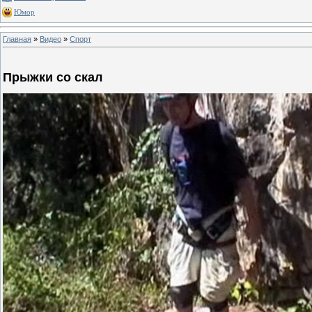
Юмор
Главная
»
Видео
»
Спорт
Прыжки со скал