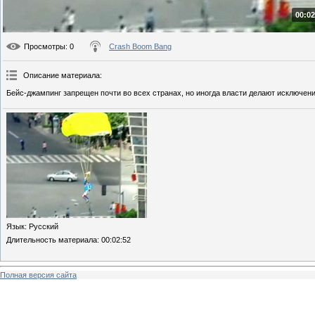
00:02
Просмотры
: 0
Crash Boom Bang
Описание материала
:
Бейс-джампинг запрещен почти во всех странах, но иногда власти делают исключени
Язык
: Русский
Длительность материала
: 00:02:52
Полная версия сайта