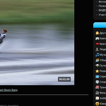
Фотог
Полез
ВИДЕ
Участ
Друг
Комп
Крас
Люди
Музы
Обще
Путе
Разв
Сери
00:01:00
Спор
Тран
ash Boom Bang
Филь
Хобб
Юмо
рассу до конца.