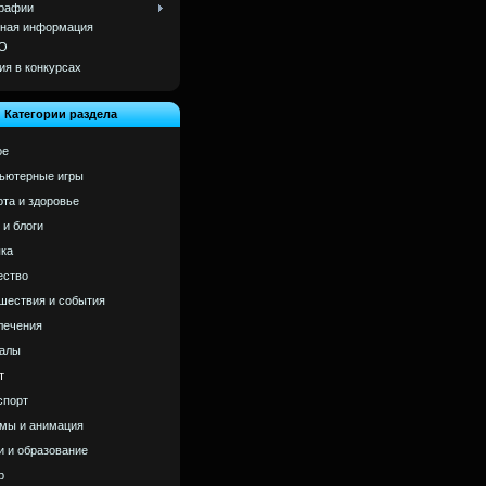
рафии
ная информация
О
ия в конкурсах
Категории раздела
ое
ьютерные игры
ота и здоровье
 и блоги
ка
ство
шествия и события
лечения
алы
т
спорт
мы и анимация
и и образование
р