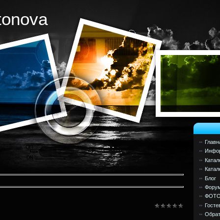
tonova
Главн
Инфор
Катал
Катал
Блог
Фору
ФОТ
Госте
Обрат