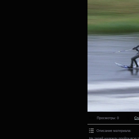
Просмотры
: 0
Cr
Описание материала
:
Не теряй надежду пройти всю т