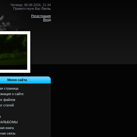
Четверг, 06.08.2026, 21:34
Приветствую Вас
Гость
Регистрация
Вход
Меню сайта
ая страница
мация о сайте
ог файлов
ог статей
м
ОАЛЬБОМЫ
вая книга
ная связь