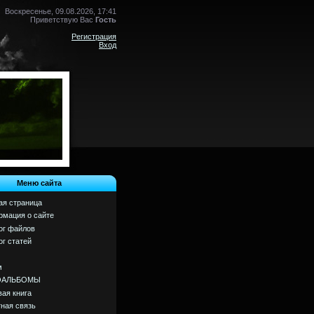
Воскресенье, 09.08.2026, 17:41
Приветствую Вас
Гость
Регистрация
Вход
Меню сайта
ая страница
мация о сайте
ог файлов
ог статей
м
ОАЛЬБОМЫ
вая книга
ная связь