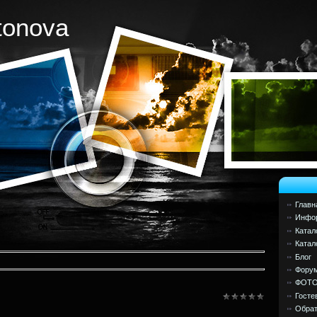
tonova
Главн
Инфор
Катал
Катал
Блог
Фору
ФОТ
Госте
Обрат