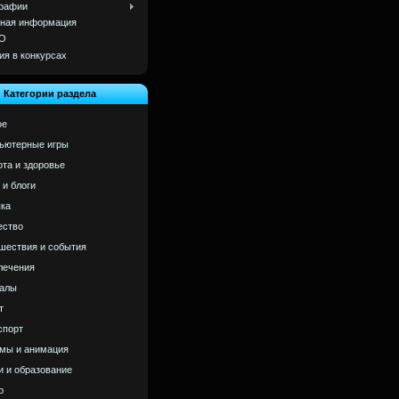
рафии
ная информация
О
ия в конкурсах
Категории раздела
ое
ьютерные игры
ота и здоровье
 и блоги
ка
ство
шествия и события
лечения
алы
т
спорт
мы и анимация
и и образование
р