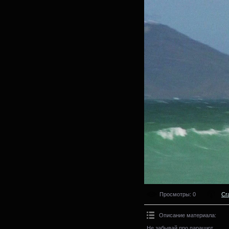
Просмотры
: 0
Cr
Описание материала
:
Не забывай про парашют.