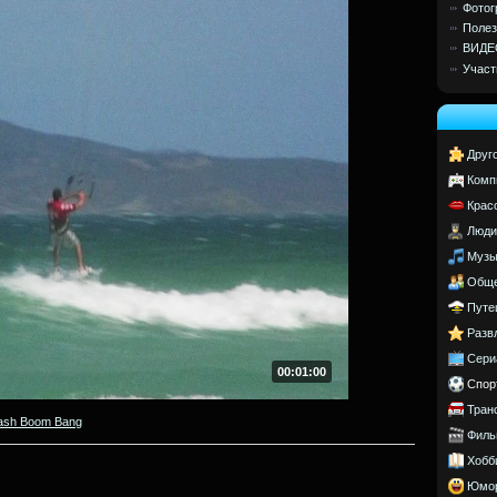
Фотог
Полез
ВИДЕ
Участ
Друг
Комп
Крас
Люди
Музы
Обще
Путе
Разв
Сери
00:01:00
Спор
Тран
ash Boom Bang
Филь
Хобб
Юмо