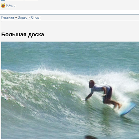
Юмор
Главная
»
Видео
»
Спорт
Большая доска