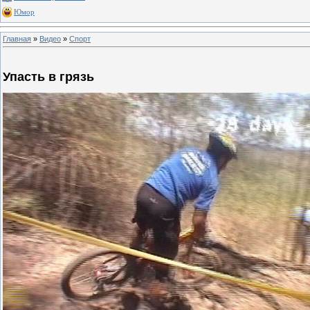
Юмор
Главная
»
Видео
»
Спорт
Упасть в грязь