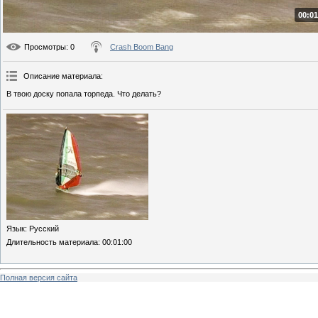
00:01
Просмотры
: 0
Crash Boom Bang
Описание материала
:
В твою доску попала торпеда. Что делать?
Язык
: Русский
Длительность материала
: 00:01:00
Полная версия сайта