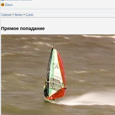
Юмор
Главная
»
Видео
»
Спорт
Прямое попадание