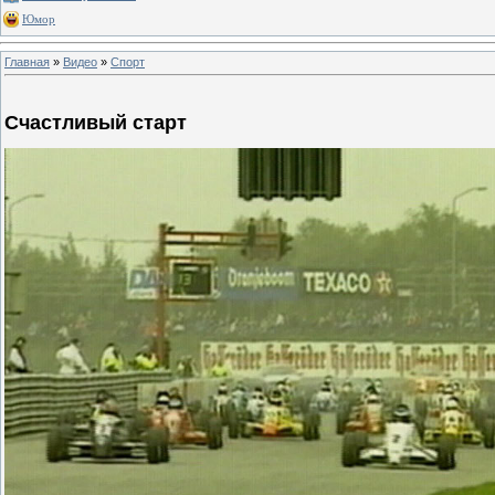
Юмор
Главная
»
Видео
»
Спорт
Счастливый старт