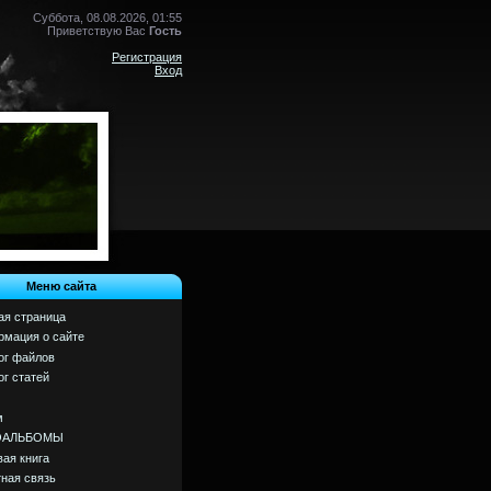
Суббота, 08.08.2026, 01:55
Приветствую Вас
Гость
Регистрация
Вход
Меню сайта
ая страница
мация о сайте
ог файлов
ог статей
м
ОАЛЬБОМЫ
вая книга
ная связь