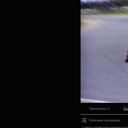
Просмотры
: 0
Cr
Описание материала
:
Самые зрелещные виражи лучш