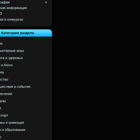
рафии
ная информация
О
ия в конкурсах
Категории раздела
ое
ьютерные игры
ота и здоровье
 и блоги
ка
ство
шествия и события
лечения
алы
т
спорт
мы и анимация
и и образование
р