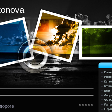
tonova
Главн
Инфор
Катал
Катал
Блог
Фору
ФОТ
Госте
 дороге
Обрат