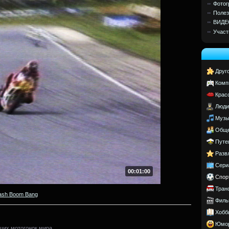
Фотог
Полез
ВИДЕ
Участ
Друг
Комп
Крас
Люди
Музы
Обще
Путе
Разв
Сери
00:01:00
Спор
Тран
ash Boom Bang
Филь
Хобб
Юмо
их мотогонок мира.