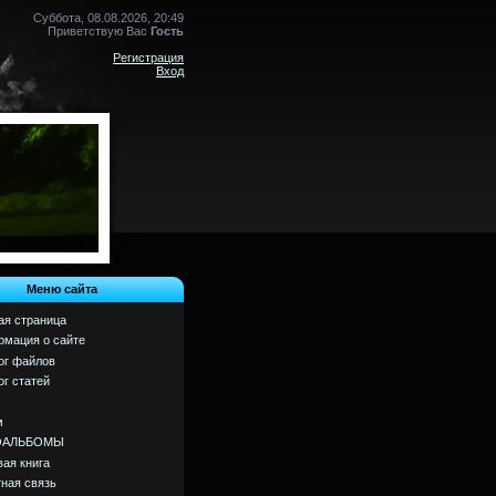
Суббота, 08.08.2026, 20:49
Приветствую Вас
Гость
Регистрация
Вход
Меню сайта
ая страница
мация о сайте
ог файлов
ог статей
м
ОАЛЬБОМЫ
вая книга
ная связь