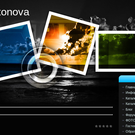
tonova
Главн
Инфор
Катал
Катал
Блог
Фору
ФОТ
Госте
Обрат