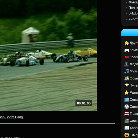
Фотог
Полез
ВИДЕ
Участ
Друг
Комп
Крас
Люди
Музы
Обще
Путе
Разв
Сери
00:01:00
Спор
Тран
ash Boom Bang
Филь
Хобб
Юмо
 путь к финишу.