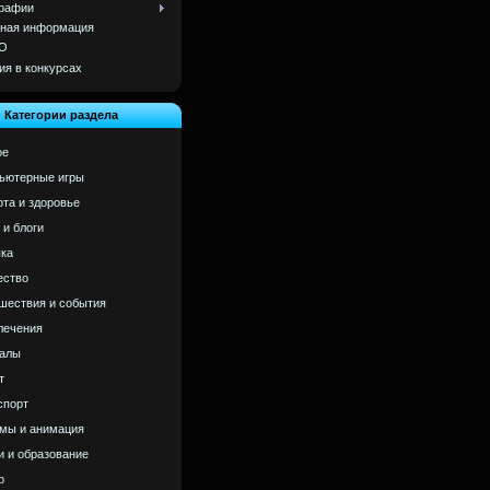
рафии
ная информация
О
ия в конкурсах
Категории раздела
ое
ьютерные игры
ота и здоровье
 и блоги
ка
ство
шествия и события
лечения
алы
т
спорт
мы и анимация
и и образование
р